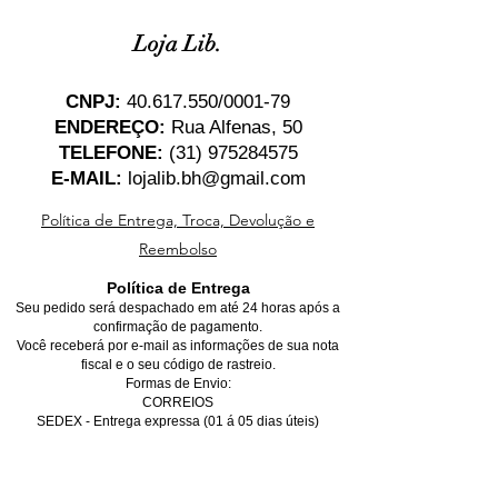
Loja Lib.
CNPJ:
40.617.550
/0001-79
ENDEREÇO:
Rua Alfenas, 50
TELEFONE:
(31) 975284575
E-MAIL:
lojalib.bh@gmail.com
Política de Entrega, Troca, Devolução e
Reembolso
Política de Entrega
Seu pedido será despachado em até 24 horas após a
confirmação de pagamento.
Você receberá por e-mail as informações de sua nota
fiscal e o seu código de rastreio.
Formas de Envio:
CORREIOS
SEDEX - Entrega expressa (01 á 05 dias úteis)
PAC - Entrega econômica (05 á 10 dias úteis)
*Para entregas dentro de Belo Horizonte, favor marcar
a opção de retirada no local, não se preocupe, você
receberá o seu produto na sua casa gratuitamente,