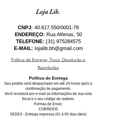
Loja Lib.
CNPJ:
40.617.550
/0001-79
ENDEREÇO:
Rua Alfenas, 50
TELEFONE:
(31) 975284575
E-MAIL:
lojalib.bh@gmail.com
Política de Entrega, Troca, Devolução e
Reembolso
Política de Entrega
Seu pedido será despachado em até 24 horas após a
confirmação de pagamento.
Você receberá por e-mail as informações de sua nota
fiscal e o seu código de rastreio.
Formas de Envio:
CORREIOS
SEDEX - Entrega expressa (01 á 05 dias úteis)
PAC - Entrega econômica (05 á 10 dias úteis)
*Para entregas dentro de Belo Horizonte, favor marcar
a opção de retirada no local, não se preocupe, você
receberá o seu produto na sua casa gratuitamente,