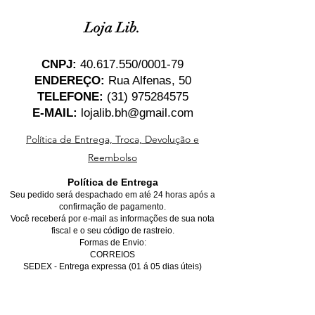
Loja Lib.
CNPJ:
40.617.550
/0001-79
ENDEREÇO:
Rua Alfenas, 50
TELEFONE:
(31) 975284575
E-MAIL:
lojalib.bh@gmail.com
Política de Entrega, Troca, Devolução e
Reembolso
Política de Entrega
Seu pedido será despachado em até 24 horas após a
confirmação de pagamento.
Você receberá por e-mail as informações de sua nota
fiscal e o seu código de rastreio.
Formas de Envio:
CORREIOS
SEDEX - Entrega expressa (01 á 05 dias úteis)
PAC - Entrega econômica (05 á 10 dias úteis)
*Para entregas dentro de Belo Horizonte, favor marcar
a opção de retirada no local, não se preocupe, você
receberá o seu produto na sua casa gratuitamente,