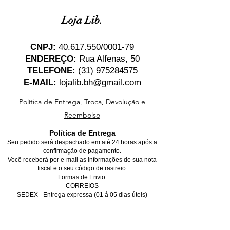
Loja Lib.
CNPJ:
40.617.550
/0001-79
ENDEREÇO:
Rua Alfenas, 50
TELEFONE:
(31) 975284575
E-MAIL:
lojalib.bh@gmail.com
Política de Entrega, Troca, Devolução e
Reembolso
Política de Entrega
Seu pedido será despachado em até 24 horas após a
confirmação de pagamento.
Você receberá por e-mail as informações de sua nota
fiscal e o seu código de rastreio.
Formas de Envio:
CORREIOS
SEDEX - Entrega expressa (01 á 05 dias úteis)
PAC - Entrega econômica (05 á 10 dias úteis)
*Para entregas dentro de Belo Horizonte, favor marcar
a opção de retirada no local, não se preocupe, você
receberá o seu produto na sua casa gratuitamente,