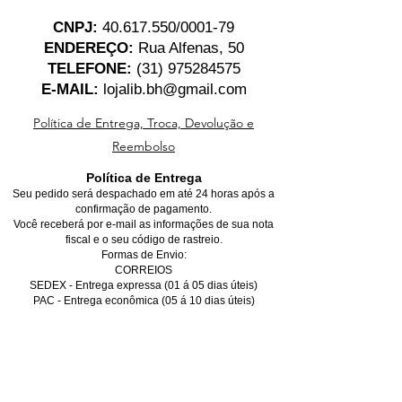
CNPJ:
40.617.550
/0001-79
ENDEREÇO:
Rua Alfenas, 50
TELEFONE:
(31) 975284575
E-MAIL:
lojalib.bh@gmail.com
Política de Entrega, Troca, Devolução e
Reembolso
Política de Entrega
Seu pedido será despachado em até 24 horas após a
confirmação de pagamento.
Você receberá por e-mail as informações de sua nota
fiscal e o seu código de rastreio.
Formas de Envio:
CORREIOS
SEDEX - Entrega expressa (01 á 05 dias úteis)
PAC - Entrega econômica (05 á 10 dias úteis)
*Para entregas dentro de Belo Horizonte, favor marcar
a opção de retirada no local, não se preocupe, você
receberá o seu produto na sua casa gratuitamente,
basta finalizar o pedido e nos informar pelo Whatsapp.
As opções de entrega para sua região e seus
respectivos valores serão informadas na simulação do