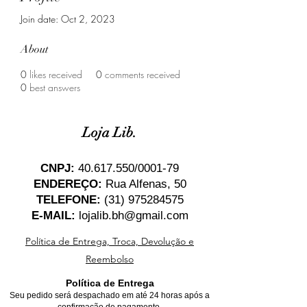
Join date: Oct 2, 2023
About
0
likes received
0
comments received
0
best answers
Loja Lib.
CNPJ:
40.617.550
/0001-79
ENDEREÇO:
Rua Alfenas, 50
TELEFONE:
(31) 975284575
E-MAIL:
lojalib.bh@gmail.com
Política de Entrega, Troca, Devolução e
Reembolso
Política de Entrega
Seu pedido será despachado em até 24 horas após a