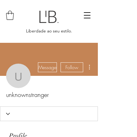
Liberdade ao seu estilo.
More actions
Message
Follow
unknownstranger
unknownstranger
Profile